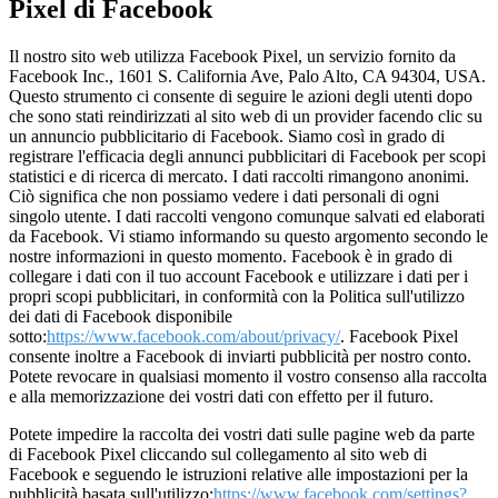
Pixel di Facebook
Il nostro sito web utilizza Facebook Pixel, un servizio fornito da
Facebook Inc., 1601 S. California Ave, Palo Alto, CA 94304, USA.
Questo strumento ci consente di seguire le azioni degli utenti dopo
che sono stati reindirizzati al sito web di un provider facendo clic su
un annuncio pubblicitario di Facebook. Siamo così in grado di
registrare l'efficacia degli annunci pubblicitari di Facebook per scopi
statistici e di ricerca di mercato. I dati raccolti rimangono anonimi.
Ciò significa che non possiamo vedere i dati personali di ogni
singolo utente. I dati raccolti vengono comunque salvati ed elaborati
da Facebook. Vi stiamo informando su questo argomento secondo le
nostre informazioni in questo momento. Facebook è in grado di
collegare i dati con il tuo account Facebook e utilizzare i dati per i
propri scopi pubblicitari, in conformità con la Politica sull'utilizzo
dei dati di Facebook disponibile
sotto:
https://www.facebook.com/about/privacy/
. Facebook Pixel
consente inoltre a Facebook di inviarti pubblicità per nostro conto.
Potete revocare in qualsiasi momento il vostro consenso alla raccolta
e alla memorizzazione dei vostri dati con effetto per il futuro.
Potete impedire la raccolta dei vostri dati sulle pagine web da parte
di Facebook Pixel cliccando sul collegamento al sito web di
Facebook e seguendo le istruzioni relative alle impostazioni per la
pubblicità basata sull'utilizzo:
https://www.facebook.com/settings?