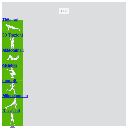
IT
100 Flessioni
50 Trazioni
Muscoli Addominali
Muscoli delle Gambe
Corri 40 minuti
Allungamento Muscolare
Riscaldati